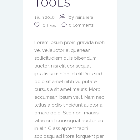
TOOLS
by
1 juin 2016
reinahera
0
Comments
0
likes
Lorem Ipsum proin gravida nibh
vel veliauctor aliquenean
sollicitudiem quis bibendum
auctor, nisi elit consequat
ipsutis sem nibh id elit.Duis sed
odio sit amet nibh vulputate
cursus a sit amet mauris. Morbi
accumsan ipsum velit. Nam nec
tellus a odio tincidunt auctor a
ornare odio. Sed non mauris
vitae erat consequat auctor eu
in elit. Class aptent taciti
sociosqu ad litora torquent per