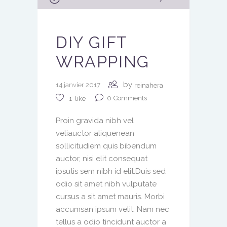
audio
DIY GIFT
WRAPPING
by
14 janvier 2017
reinahera
0
Comments
1
like
Proin gravida nibh vel
veliauctor aliquenean
sollicitudiem quis bibendum
auctor, nisi elit consequat
ipsutis sem nibh id elit.Duis sed
odio sit amet nibh vulputate
cursus a sit amet mauris. Morbi
accumsan ipsum velit. Nam nec
tellus a odio tincidunt auctor a