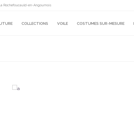
10 La Rochefoucauld-en-Angoumois
OUTURE
COLLECTIONS
VOILE
COSTUMES SUR-MESURE