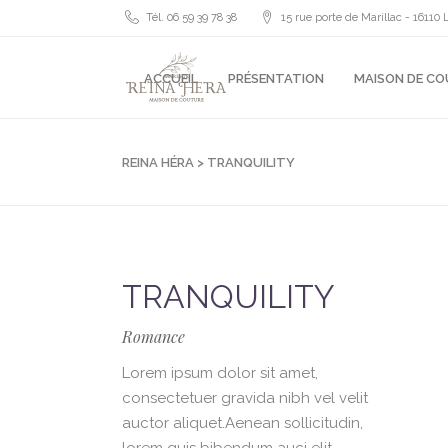
Tél. 06 59 39 78 38
15 rue porte de Marillac - 161
ACCUEIL
PRÉSENTATION
MAISON DE C
REINA HÉRA
>
TRANQUILITY
TRANQUILITY
Romance
Lorem ipsum dolor sit amet,
consectetuer gravida nibh vel velit
auctor aliquet.Aenean sollicitudin,