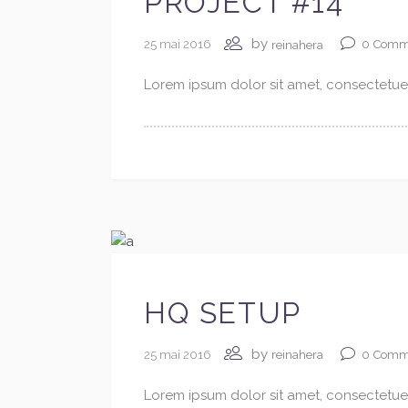
PROJECT #14
by
25 mai 2016
0
Comm
reinahera
Lorem ipsum dolor sit amet, consectetuer 
HQ SETUP
by
25 mai 2016
0
Comm
reinahera
Lorem ipsum dolor sit amet, consectetuer 