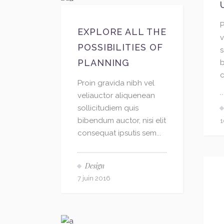
P
EXPLORE ALL THE
v
POSSIBILITIES OF
s
PLANNING
b
c
Proin gravida nibh vel
veliauctor aliquenean
sollicitudiem quis
bibendum auctor, nisi elit
1
consequat ipsutis sem...
Design
7 juin 2016