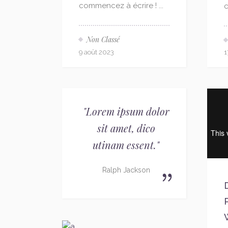
commencez à écrire ! ...
c
Non Classé
9 août 2023
1
"Lorem ipsum dolor
sit amet, dico
utinam essent."
Ralph Jackson