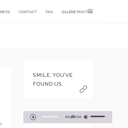
INFOS
CONTACT
FAQ
GALERIE PHOTOS
SMILE, YOU’VE
FOUND US.
Lecteur
Utilisez
00:00
00:00
audio
les
it