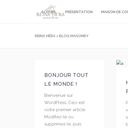
ACCUEIL
PRÉSENTATION
MAISON DE C
REINA HÉRA
>
BLOG MASONRY
BONJOUR TOUT
LE MONDE !
Bienvenue sur
WordPress. Ceci est
P
votre premier article.
v
Modifiez-le ou
s
supprimez-le, puis
b