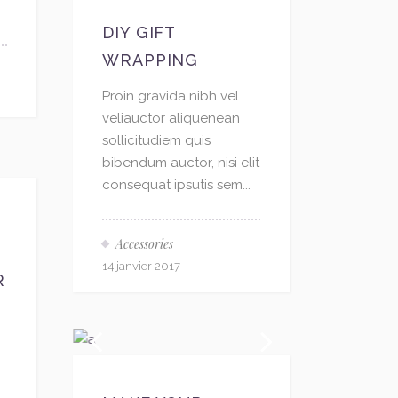
flèches
haut/bas
DIY GIFT
pour
WRAPPING
augmenter
ou
Proin gravida nibh vel
diminuer
veliauctor aliquenean
le
sollicitudiem quis
volume.
bibendum auctor, nisi elit
consequat ipsutis sem...
Accessories
14 janvier 2017
R