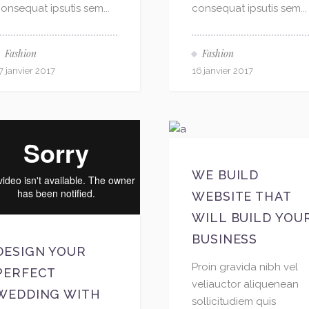
onsequat ipsutis sem...
consequat ipsutis sem...
Fashion
Fashion
7 janvier 2017
16 janvier 2017
WE BUILD
WEBSITE THAT
WILL BUILD YOU
BUSINESS
DESIGN YOUR
Proin gravida nibh vel
PERFECT
veliauctor aliquenean
WEDDING WITH
sollicitudiem quis