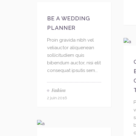
BE A WEDDING
PLANNER
Proin gravida nibh vel
veliauctor aliquenean
sollicitudiem quis
bibendum auctor, nisi elit
consequat ipsutis sem...
Fashion
2 juin 2016
P
v
s
b
c