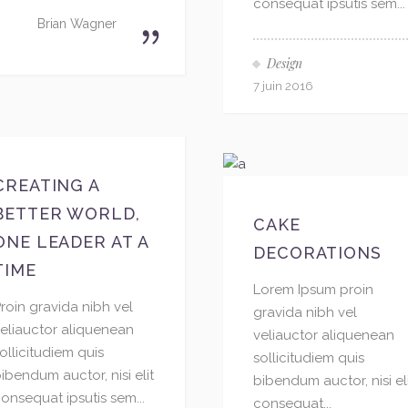
consequat ipsutis sem...
Brian Wagner
Design
7 juin 2016
CREATING A
BETTER WORLD,
CAKE
ONE LEADER AT A
DECORATIONS
TIME
Lorem Ipsum proin
roin gravida nibh vel
gravida nibh vel
eliauctor aliquenean
veliauctor aliquenean
ollicitudiem quis
sollicitudiem quis
ibendum auctor, nisi elit
bibendum auctor, nisi el
onsequat ipsutis sem...
consequat...