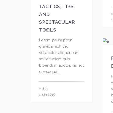
TACTICS, TIPS,
AND
1
SPECTACULAR
TOOLS
Lorem Ipsum proin
gravida nibh vel
veliauctor aliquenean
sollicitudiem quis
bibendum auctor, nisi elit
consequat...
P
v
Diy
s
1 juin 2016
b
c